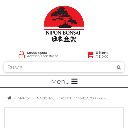
0 Itens
Minha conta
Acessar
/
Cadastre-se
R$ 0,00
Menu
MARCA
NACIONAL
FORTH ENRAIZADOR - 60ML