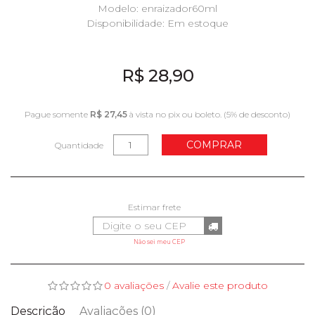
Modelo: enraizador60ml
Disponibilidade:
Em estoque
R$ 28,90
Pague somente
R$ 27,45
à vista no pix ou boleto. (5% de desconto)
COMPRAR
Quantidade
Não sei meu CEP
0 avaliações
/
Avalie este produto
Descrição
Avaliações (0)