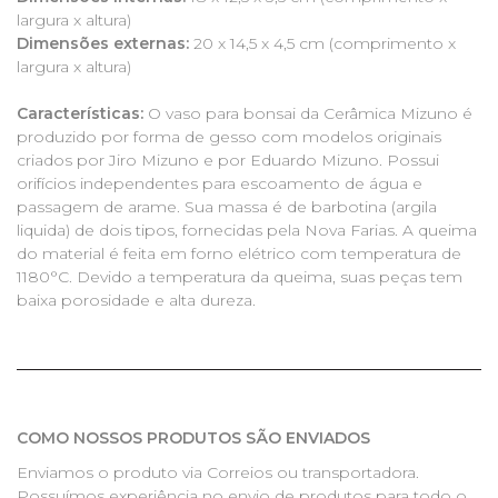
largura x altura)
Dimensões externas:
20 x 14,5 x 4,5 cm (comprimento x
largura x altura)
Características:
O vaso para bonsai da Cerâmica Mizuno é
produzido por forma de gesso com modelos originais
criados por Jiro Mizuno e por Eduardo Mizuno. Possui
orifícios independentes para escoamento de água e
passagem de arame. Sua massa é de barbotina (argila
liquida) de dois tipos, fornecidas pela Nova Farias. A queima
do material é feita em forno elétrico com temperatura de
1180°C. Devido a temperatura da queima, suas peças tem
baixa porosidade e alta dureza.
COMO NOSSOS PRODUTOS SÃO ENVIADOS
Enviamos o produto via Correios ou transportadora.
Possuímos experiência no envio de produtos para todo o