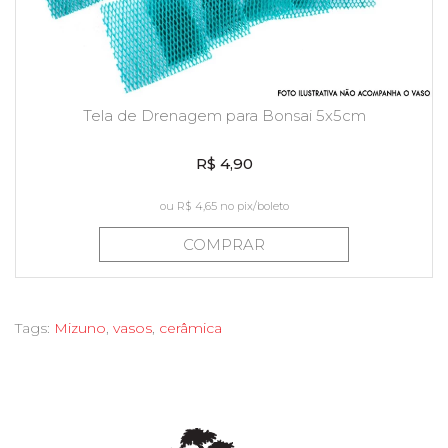
Tela de Drenagem para Bonsai 5x5cm
R$ 4,90
ou
R$ 4,65
no pix/boleto
COMPRAR
Tags:
Mizuno
,
vasos
,
cerâmica