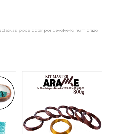
ctativas, pode optar por devolvê-lo num prazo