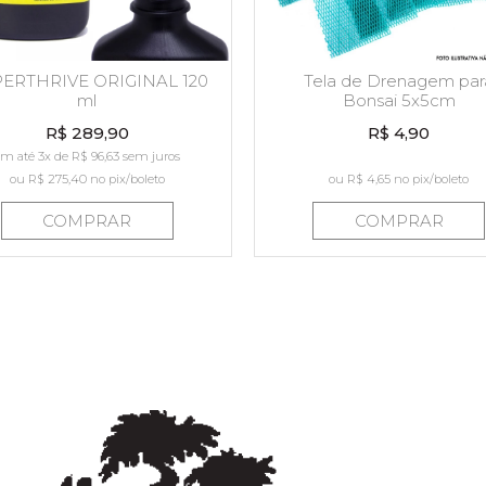
ERTHRIVE ORIGINAL 120
Tela de Drenagem par
ml
Bonsai 5x5cm
R$ 289,90
R$ 4,90
m até 3x de R$ 96,63 sem juros
ou
R$ 275,40
no pix/boleto
ou
R$ 4,65
no pix/boleto
COMPRAR
COMPRAR