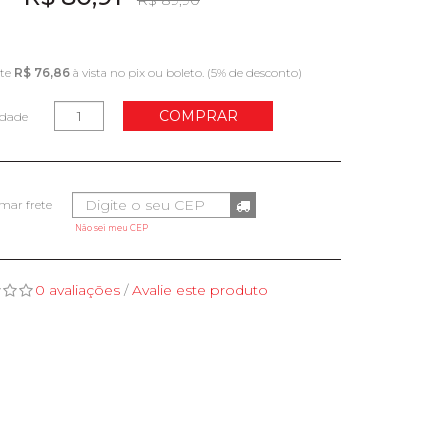
R$ 89,90
te
R$ 76,86
à vista no pix ou boleto. (5% de desconto)
COMPRAR
idade
Não sei meu CEP
0 avaliações
/
Avalie este produto