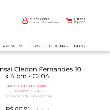
Minha conta
0 Itens
Acessar
/
Cadastre-se
R$ 0,00
PREMIUM
CURSOS E OFICINAS
BLOG
nsai Cleiton Fernandes 10
x 4 cm - CF04
Marca:
Cleiton Fernandes
Modelo: CF04
Disponibilidade:
Em estoque
R$ 80,91