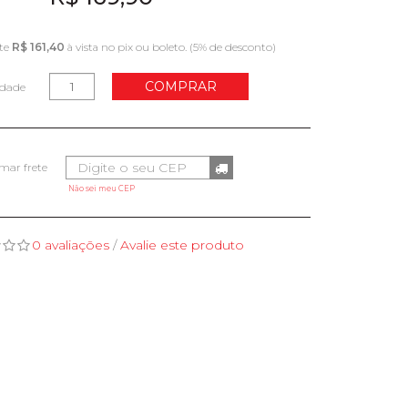
te
R$ 161,40
à vista no pix ou boleto. (5% de desconto)
COMPRAR
idade
Não sei meu CEP
0 avaliações
/
Avalie este produto