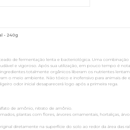
al - 240g
nteado de fermentação lenta e bacteriológica. Uma combinação e
udável e vigoroso. Após sua utilização, em pouco tempo é notad
 ingredientes totalmente orgânicos liberam os nutrientes lentam
rvam o meio ambiente. Não tóxico e inofensivo para animais de 
ligeiro odor inicial desaparecerá logo após a primeira rega.
ulfato de amônio, nitrato de amônio.
mados, plantas com flores, árvores ornamentais, hortaliças, árvor
iginal diretamente na superfície do solo ao redor da área das ra