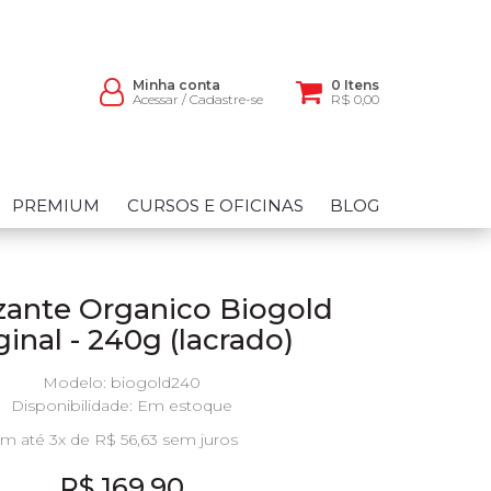
Minha conta
0 Itens
Acessar
/
Cadastre-se
R$ 0,00
PREMIUM
CURSOS E OFICINAS
BLOG
izante Organico Biogold
ginal - 240g (lacrado)
Modelo: biogold240
Disponibilidade:
Em estoque
m até 3x de R$ 56,63 sem juros
R$ 169,90