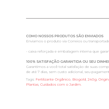
COMO NOSSOS PRODUTOS SÃO ENVIADOS
Enviamos o produto via Correios ou transportado
- caixa reforçada e embalagem interna que gara
100% SATISFAÇÃO GARANTIDA OU SEU DINHE
Garantimos a você total satisfação de suas com
de até 7 dias, sem custo adicional, seu pagament
Tags:
Fertilizante Orgânico
,
Biogold
,
240g
,
Origin
Plantas
,
Cuidados com o Jardim.