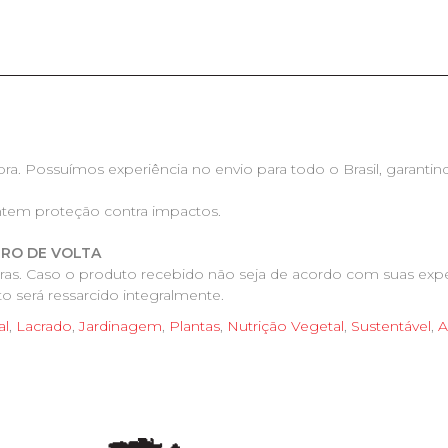
ra. Possuímos experiência no envio para todo o Brasil, garanti
ntem proteção contra impactos.
IRO DE VOLTA
pras. Caso o produto recebido não seja de acordo com suas expe
o será ressarcido integralmente.
al
,
Lacrado
,
Jardinagem
,
Plantas
,
Nutrição Vegetal
,
Sustentável
,
A