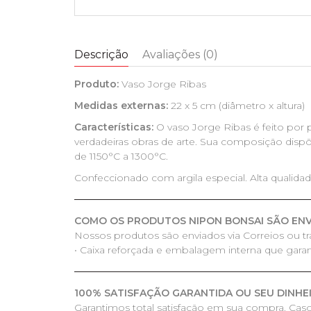
Descrição
Avaliações (0)
Produto:
Vaso Jorge Ribas
Medidas externas:
22 x 5 cm (diâmetro x altura)
Características:
O vaso Jorge Ribas é feito por 
verdadeiras obras de arte. Sua composição disp
de 1150°C a 1300°C.
Confeccionado com argila especial. Alta qualida
COMO OS PRODUTOS NIPON BONSAI SÃO EN
Nossos produtos são enviados via Correios ou t
• Caixa reforçada e embalagem interna que gara
100% SATISFAÇÃO GARANTIDA OU SEU DINHE
Garantimos total satisfação em sua compra. Cas