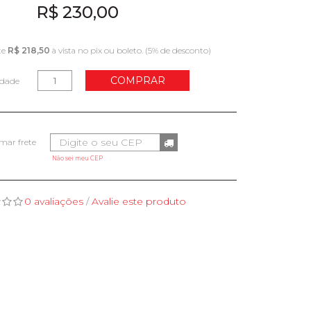
R$ 230,00
te
R$ 218,50
à vista no pix ou boleto. (5% de desconto)
COMPRAR
idade
Não sei meu CEP
0 avaliações
/
Avalie este produto