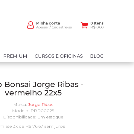
Minha conta
0 Itens
Acessar
/
Cadastre-se
R$ 0,00
PREMIUM
CURSOS E OFICINAS
BLOG
 Bonsai Jorge Ribas -
vermelho 22x5
Marca:
Jorge Ribas
Modelo: PRD00029
Disponibilidade:
Em estoque
m até 3x de R$ 76,67 sem juros