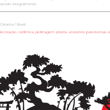
sarcido integralmente.
Catarina / Brasil
decoração
,
cerâmica
,
jardinagem
,
planta
,
acessório para bonsai
,
e