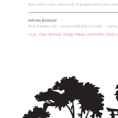
dias, sem custo adicional. O pagamento será res
NIPON BONSAI
Rua Paraíba, 85 – Anita Garibaldi, Joinville – Santa 
Tags:
Vaso Bonsai
,
Jorge Ribas
,
vermelho
,
22x5
,