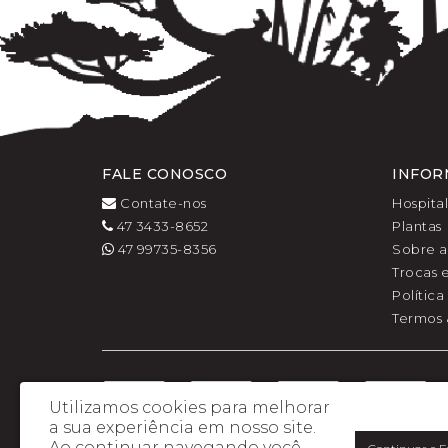
FALE CONOSCO
INFOR
Contate-nos
Hospita
47 3433-8652
Plantas
47 99735-8356
Sobre a
Trocas 
Polític
Termos 
Utilizamos cookies para melhorar
a sua experiência em nosso site.
Ao continuar navegando você