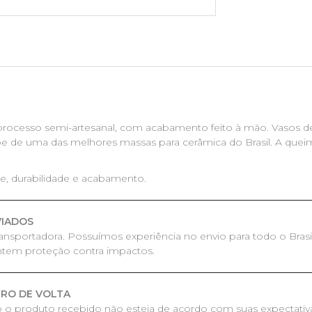
processo semi-artesanal, com acabamento feito à mão. Vasos de
õe de uma das melhores massas para cerâmica do Brasil. A queim
de, durabilidade e acabamento.
VIADOS
ransportadora. Possuímos experiência no envio para todo o Bras
ntem proteção contra impactos.
IRO DE VOLTA
o o produto recebido não esteja de acordo com suas expectativ