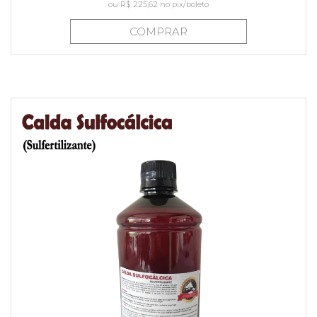
ou
R$ 225,62
no pix/boleto
COMPRAR