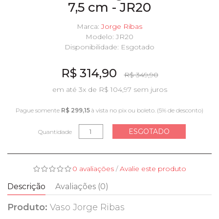
7,5 cm - JR20
Marca:
Jorge Ribas
Modelo: JR20
Disponibilidade:
Esgotado
R$ 314,90
R$ 349,90
em até 3x de R$ 104,97 sem juros
Pague somente
R$ 299,15
à vista no pix ou boleto. (5% de desconto)
ESGOTADO
Quantidade
0 avaliações
/
Avalie este produto
Descrição
Avaliações (0)
Produto:
Vaso Jorge Ribas