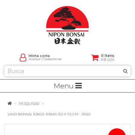
0 Itens
Minha conta
Acessar
/
Cadastre-se
R$ 0,00
Menu
PESQUISAR
VASO BONSAI JORGE RIBAS 13,5 X 7,5 CM - JR20