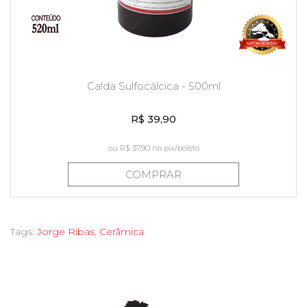
Calda Sulfocálcica - 500ml
R$ 39,90
ou
R$ 37,90
no pix/boleto
COMPRAR
Tags:
Jorge Ribas
,
Cerâmica