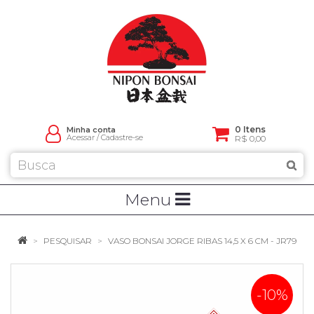
0 Itens
Minha conta
Acessar
/
Cadastre-se
R$ 0,00
Menu
PESQUISAR
VASO BONSAI JORGE RIBAS 14,5 X 6 CM - JR79
-10%