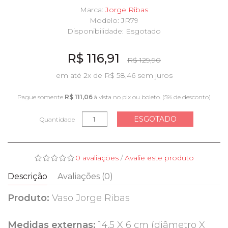
Marca:
Jorge Ribas
Modelo: JR79
Disponibilidade:
Esgotado
R$ 116,91
R$ 129,90
em até 2x de R$ 58,46 sem juros
Pague somente
R$ 111,06
à vista no pix ou boleto. (5% de desconto)
ESGOTADO
Quantidade
0 avaliações
/
Avalie este produto
Descrição
Avaliações (0)
Produto:
Vaso Jorge Ribas
Medidas externas:
14,5 X 6 cm (diâmetro X