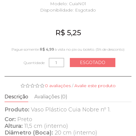
Modelo: CuiaN01
Disponibilidade:
Esgotado
R$ 5,25
Pague somente
R$ 4,99
à vista no pix ou boleto. (5% de desconto)
ESGOTADO
Quantidade
0 avaliações
/
Avalie este produto
Descrição
Avaliações (0)
Produto:
Vaso Plástico Cuia Nobre nº 1.
Cor:
Preto
Altura:
11,5 cm (interno)
Diâmetro (Boca):
20 cm (interno)