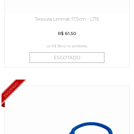
Tesoura Limmat 17,5cm - L715
R$ 61,50
ou
R$ 58,42
no pix/boleto
ESGOTADO
ESGOTADO