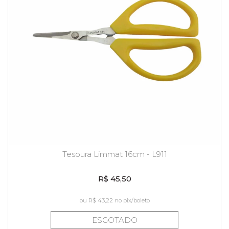
Tesoura Limmat 16cm - L911
R$ 45,50
ou
R$ 43,22
no pix/boleto
ESGOTADO