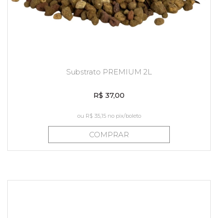
Substrato PREMIUM 2L
R$ 37,00
ou
R$ 35,15
no pix/boleto
COMPRAR