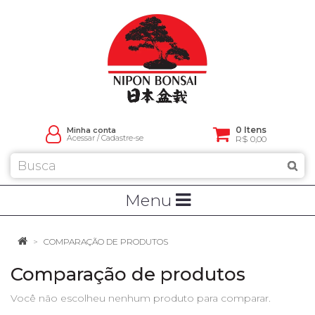
0 Itens
Minha conta
Acessar
/
Cadastre-se
R$ 0,00
Menu
COMPARAÇÃO DE PRODUTOS
Comparação de produtos
Você não escolheu nenhum produto para comparar.