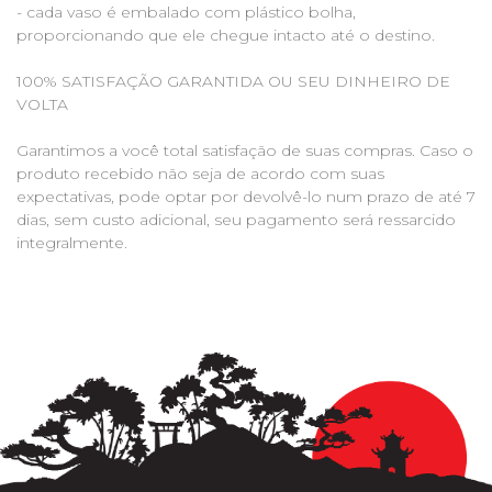
- cada vaso é embalado com plástico bolha,
proporcionando que ele chegue intacto até o destino.
100% SATISFAÇÃO GARANTIDA OU SEU DINHEIRO DE
VOLTA
Garantimos a você total satisfação de suas compras. Caso o
produto recebido não seja de acordo com suas
expectativas, pode optar por devolvê-lo num prazo de até 7
dias, sem custo adicional, seu pagamento será ressarcido
integralmente.