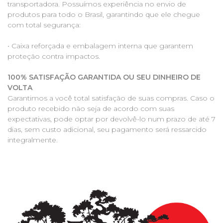
transportadora. Possuímos experiência no envio de
produtos para todo o Brasil, garantindo que ele chegue
com total segurança:
• Caixa reforçada e embalagem interna que garantem
proteção contra impactos.
100% SATISFAÇÃO GARANTIDA OU SEU DINHEIRO DE
VOLTA
Garantimos a você total satisfação de suas compras. Caso o
produto recebido não seja de acordo com suas
expectativas, pode optar por devolvê-lo num prazo de até 7
dias, sem custo adicional, seu pagamento será ressarcido
integralmente.