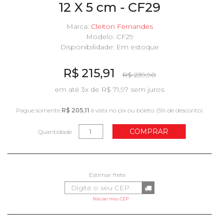
12 X 5 cm - CF29
Marca:
Cleiton Fernandes
Modelo: CF29
Disponibilidade:
Em estoque
R$ 215,91
R$ 239,90
em até 3x de R$ 71,97 sem juros
Pague somente
R$ 205,11
à vista no pix ou boleto. (5% de desconto)
COMPRAR
Quantidade
Não sei meu CEP