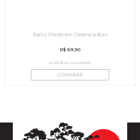
Barco Chinês em Ceramica 8cm
R$ 69,90
ou
R$ 66,40
no pix/boleto
COMPRAR