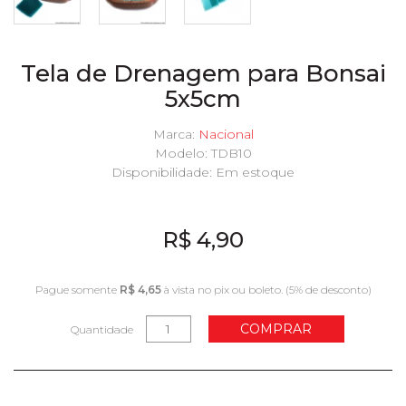
Tela de Drenagem para Bonsai
5x5cm
Marca:
Nacional
Modelo: TDB10
Disponibilidade:
Em estoque
R$ 4,90
Pague somente
R$ 4,65
à vista no pix ou boleto. (5% de desconto)
COMPRAR
Quantidade