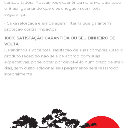
transportadora. Possuímos experiência no envio para todo
o Brasil, garantindo que eles cheguem com total
segurança:
• Caixa reforçada e embalagem interna que garantem
proteção contra impactos.
100% SATISFAÇÃO GARANTIDA OU SEU DINHEIRO DE
VOLTA
Garantimos a você total satisfação de suas compras. Caso o
produto recebido não seja de acordo com suas
expectativas, pode optar por devolvê-lo num prazo de até 7
dias, sem custo adicional, seu pagamento será ressarcido
integralmente.