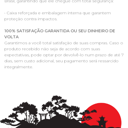
Brasil, garantindo que ele chegue com total segurança:
• Caixa reforçada e embalagem interna que garantem
proteção contra impactos.
100% SATISFAÇÃO GARANTIDA OU SEU DINHEIRO DE
VOLTA
Garantimos a você total satisfação de suas compras. Caso o
produto recebido não seja de acordo com suas
expectativas, pode optar por devolvê-lo num prazo de até 7
dias, sem custo adicional, seu pagamento será ressarcido
integralmente.