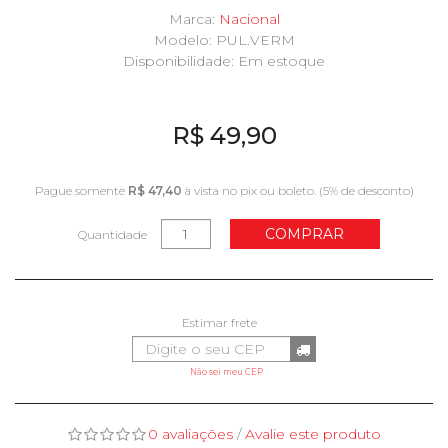
Marca:
Nacional
Modelo: PUL.VERM
Disponibilidade:
Em estoque
R$ 49,90
Pague somente
R$ 47,40
à vista no pix ou boleto. (5% de desconto)
COMPRAR
Quantidade
Não sei meu CEP
0 avaliações
/
Avalie este produto