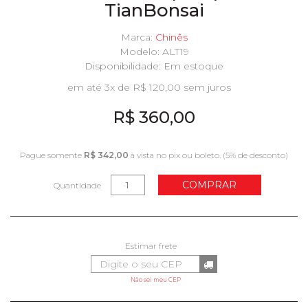
TianBonsai
Marca:
Chinês
Modelo: ALT19
Disponibilidade:
Em estoque
em até 3x de R$ 120,00 sem juros
R$ 360,00
Pague somente
R$ 342,00
à vista no pix ou boleto. (5% de desconto)
COMPRAR
Quantidade
Não sei meu CEP