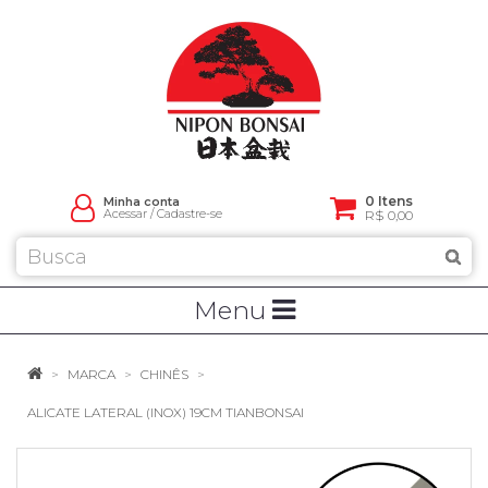
0 Itens
Minha conta
Acessar
/
Cadastre-se
R$ 0,00
Menu
MARCA
CHINÊS
ALICATE LATERAL (INOX) 19CM TIANBONSAI