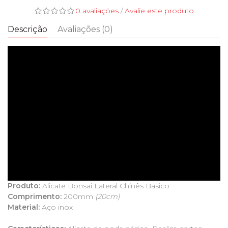
0 avaliações
/
Avalie este produto
Descrição
Avaliações (0)
Produto:
Alicate Bonsai Lateral Chinês Basico
Comprimento:
200mm
(20cm)
Material:
Aço inox