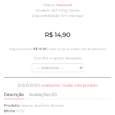
Marca:
Nacional
Modelo: A12-100g Series
Disponibilidade:
Em estoque
R$ 14,90
Pague somente
R$ 16,99
à vista no pix ou boleto. (5% de desconto)
Escolha a opção desejada
0 avaliações
/
Avalie este produto
Descrição
Avaliações (0)
Produto:
Arame Alumínio Bonsai
Bitola:
n°12