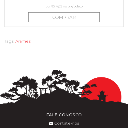
ou
R$ 4,65
no pix/boleto
COMPRAR
Tags:
Arames
FALE CONOSCO
Contate-nos