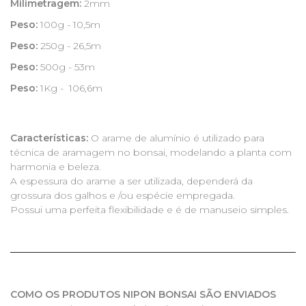
Milimetragem:
2mm
Peso:
100g - 10,5m
Peso:
250g - 26,5m
Peso:
500g - 53m
Peso:
1Kg - 106,6m
Características:
O arame de alumínio é utilizado para
técnica de aramagem no bonsai, modelando a planta com
harmonia e beleza.
A espessura do arame a ser utilizada, dependerá da
grossura dos galhos e /ou espécie empregada.
Possui uma perfeita flexibilidade e é de manuseio simples.
COMO OS PRODUTOS NIPON BONSAI SÃO ENVIADOS