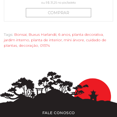
ou
R$ 31,25
no pix/boleto
COMPRAR
Tags:
Bonsai
,
Buxus Harlandii
,
6 anos
,
planta decorativa
,
jardim interno
,
planta de interior
,
mini árvore
,
cuidado de
plantas
,
decoração
,
01574
FALE CONOSCO