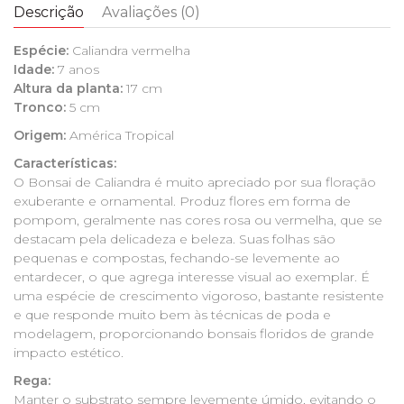
Descrição
Avaliações (0)
Espécie:
Caliandra vermelha
Idade:
7 anos
Altura da planta:
17 cm
Tronco:
5 cm
Origem:
América Tropical
Características:
O Bonsai de Caliandra é muito apreciado por sua floração
exuberante e ornamental. Produz flores em forma de
pompom, geralmente nas cores rosa ou vermelha, que se
destacam pela delicadeza e beleza. Suas folhas são
pequenas e compostas, fechando-se levemente ao
entardecer, o que agrega interesse visual ao exemplar. É
uma espécie de crescimento vigoroso, bastante resistente
e que responde muito bem às técnicas de poda e
modelagem, proporcionando bonsais floridos de grande
impacto estético.
Rega:
Manter o substrato sempre levemente úmido, evitando o