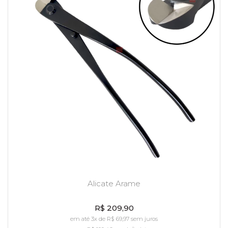
Alicate Arame
R$ 209,90
em até 3x de R$ 69,97 sem juros