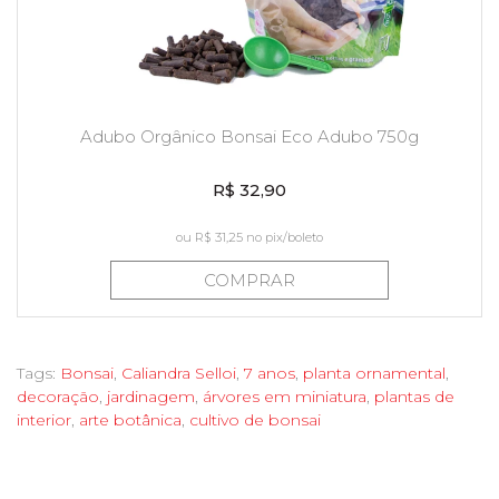
Adubo Orgânico Bonsai Eco Adubo 750g
R$ 32,90
ou
R$ 31,25
no pix/boleto
COMPRAR
Tags:
Bonsai
,
Caliandra Selloi
,
7 anos
,
planta ornamental
,
decoração
,
jardinagem
,
árvores em miniatura
,
plantas de
interior
,
arte botânica
,
cultivo de bonsai