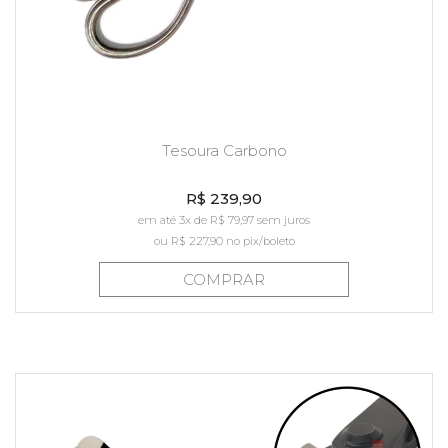
Tesoura Carbono
R$ 239,90
em até 3x de R$ 79,97 sem juros
ou
R$ 227,90
no pix/boleto
COMPRAR