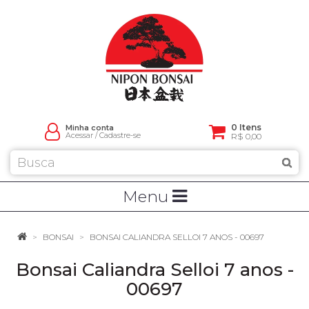
0 Itens
Minha conta
Acessar
/
Cadastre-se
R$ 0,00
Menu
BONSAI
BONSAI CALIANDRA SELLOI 7 ANOS - 00697
Bonsai Caliandra Selloi 7 anos -
00697