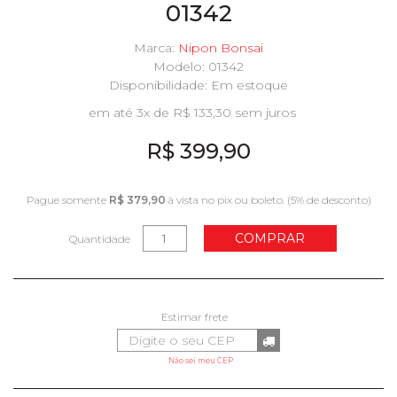
01342
Marca:
Nipon Bonsai
Modelo: 01342
Disponibilidade:
Em estoque
em até 3x de R$ 133,30 sem juros
R$ 399,90
Pague somente
R$ 379,90
à vista no pix ou boleto. (5% de desconto)
COMPRAR
Quantidade
Não sei meu CEP