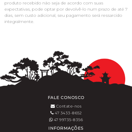
produto recebido não seja de acordo com suas
expectativas, pode optar por devolvê-lo num prazo de até 7
dias, sem custo adicional, seu pagamento será ressarcido
integralmente.
FALE CONOSCO
Contate-nos
47 3433-8652
47 99735-8356
INFORMAÇÕES