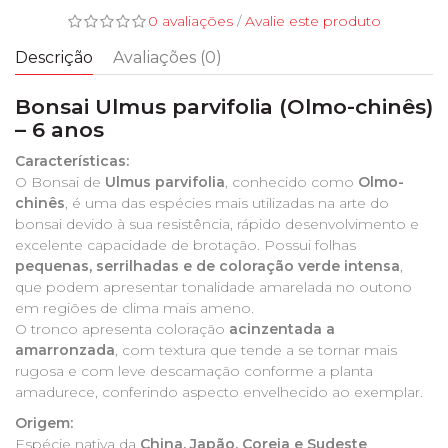
0 avaliações
/
Avalie este produto
Descrição
Avaliações (0)
Bonsai Ulmus parvifolia (Olmo-chinês)
– 6 anos
Características:
O Bonsai de
Ulmus parvifolia
, conhecido como
Olmo-
chinês
, é uma das espécies mais utilizadas na arte do
bonsai devido à sua resistência, rápido desenvolvimento e
excelente capacidade de brotação. Possui folhas
pequenas, serrilhadas e de coloração verde intensa
,
que podem apresentar tonalidade amarelada no outono
em regiões de clima mais ameno.
O tronco apresenta coloração
acinzentada a
amarronzada
, com textura que tende a se tornar mais
rugosa e com leve descamação conforme a planta
amadurece, conferindo aspecto envelhecido ao exemplar.
Origem:
Espécie nativa da
China, Japão, Coreia e Sudeste