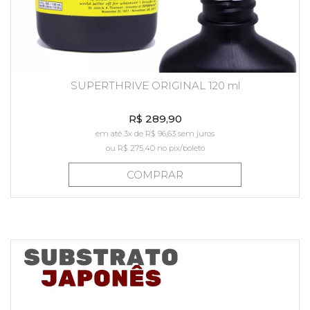
SUPERTHRIVE ORIGINAL 120 ml
R$ 289,90
em até 3x de R$ 96,63 sem juros
ou
R$ 275,40
no pix/boleto
COMPRAR