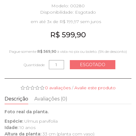
Modelo: 00280
Disponibilidade:
Esgotado
em até 3x de R$ 199,97 sem juros
R$ 599,90
Pague somente
R$ 569,90
à vista no pix ou boleto. (5% de desconto)
ESGOTADO
Quantidade
0 avaliações
/
Avalie este produto
Descrição
Avaliações (0)
Foto real da planta.
Espécie:
Ulmus parvifolia
Idade:
10 anos
Altura da planta:
33 cm (planta com vaso)