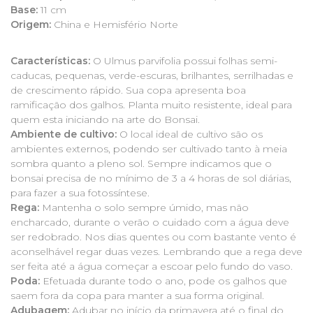
Base:
11 cm
Origem:
China e Hemisfério Norte
Características:
O Ulmus parvifolia possui folhas semi-
caducas, pequenas, verde-escuras, brilhantes, serrilhadas e
de crescimento rápido. Sua copa apresenta boa
ramificação dos galhos. Planta muito resistente, ideal para
quem esta iniciando na arte do Bonsai.
Ambiente de cultivo:
O local ideal de cultivo são os
ambientes externos, podendo ser cultivado tanto à meia
sombra quanto a pleno sol. Sempre indicamos que o
bonsai precisa de no mínimo de 3 a 4 horas de sol diárias,
para fazer a sua fotossíntese.
Rega:
Mantenha o solo sempre úmido, mas não
encharcado, durante o verão o cuidado com a água deve
ser redobrado. Nos dias quentes ou com bastante vento é
aconselhável regar duas vezes. Lembrando que a rega deve
ser feita até a água começar a escoar pelo fundo do vaso.
Poda:
Efetuada durante todo o ano, pode os galhos que
saem fora da copa para manter a sua forma original.
Adubagem:
Adubar no início da primavera até o final do