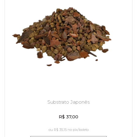
Substrato Japonês
R$ 37,00
ou
R$ 35,15
no pix/boleto