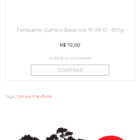
Fertilizante Quimico Basacote 16-08-12 - 600g
R$ 72,00
ou
R$ 68,40
no pix/boleto
COMPRAR
Tags:
Ulmus Parvifolia