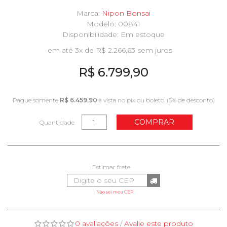
Marca:
Nipon Bonsai
Modelo: 00841
Disponibilidade:
Em estoque
em até 3x de R$ 2.266,63 sem juros
R$ 6.799,90
Pague somente
R$ 6.459,90
à vista no pix ou boleto. (5% de desconto)
COMPRAR
Quantidade
Não sei meu CEP
0 avaliações
/
Avalie este produto