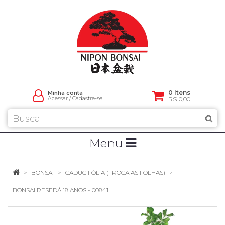
0 Itens
Minha conta
Acessar
/
Cadastre-se
R$ 0,00
Menu
BONSAI
CADUCIFÓLIA (TROCA AS FOLHAS)
BONSAI RESEDÁ 18 ANOS - 00841