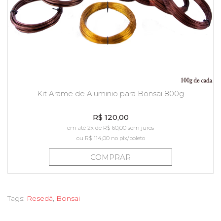
Kit Arame de Aluminio para Bonsai 800g
R$ 120,00
em até 2x de R$ 60,00 sem juros
ou
R$ 114,00
no pix/boleto
COMPRAR
Tags:
Resedá
,
Bonsai