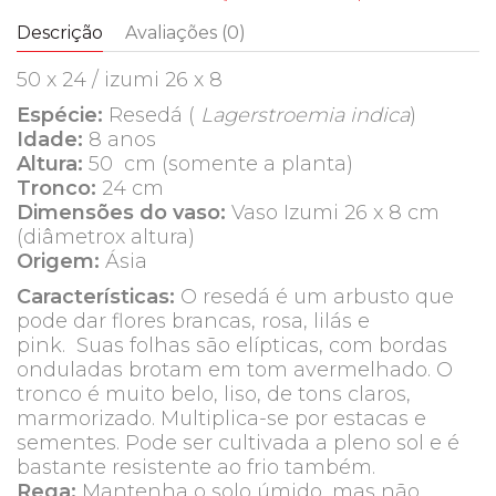
Descrição
Avaliações (0)
50 x 24 / izumi 26 x 8
Espécie:
Resedá (
Lagerstroemia indica
)
Idade:
8 anos
Altura:
50 cm (somente a planta)
Tronco:
24 cm
Dimensões do vaso:
Vaso Izumi 26 x 8 cm
(diâmetrox altura)
Origem:
Ásia
Características:
O resedá é um arbusto que
pode dar flores brancas, rosa, lilás e
pink. Suas folhas são elípticas, com bordas
onduladas brotam em tom avermelhado. O
tronco é muito belo, liso, de tons claros,
marmorizado. Multiplica-se por estacas e
sementes. Pode ser cultivada a pleno sol e é
bastante resistente ao frio também.
Rega:
Mantenha o solo úmido, mas não