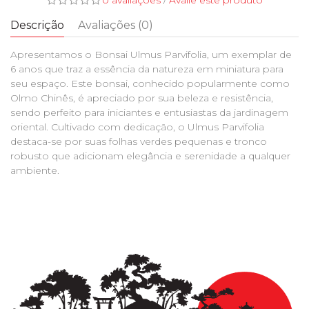
0 avaliações
/
Avalie este produto
Descrição
Avaliações (0)
Apresentamos o Bonsai Ulmus Parvifolia, um exemplar de
6 anos que traz a essência da natureza em miniatura para
seu espaço. Este bonsai, conhecido popularmente como
Olmo Chinês, é apreciado por sua beleza e resistência,
sendo perfeito para iniciantes e entusiastas da jardinagem
oriental. Cultivado com dedicação, o Ulmus Parvifolia
destaca-se por suas folhas verdes pequenas e tronco
robusto que adicionam elegância e serenidade a qualquer
ambiente.