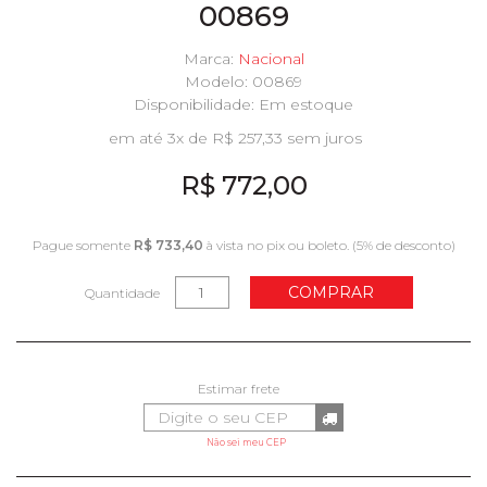
00869
Marca:
Nacional
Modelo: 00869
Disponibilidade:
Em estoque
em até 3x de R$ 257,33 sem juros
R$ 772,00
Pague somente
R$ 733,40
à vista no pix ou boleto. (5% de desconto)
COMPRAR
Quantidade
Não sei meu CEP