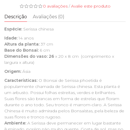
0 avaliações
/
Avalie este produto
Descrição
Avaliações (0)
Espécie:
Serissa chinesa
Idade:
14 anos
Altura da planta:
37 cm
Base do Bonsai:
6 cm
Dimensões do vaso: 26
x 20 x 8 cm (comprimento x
largura x altura)
Origem:
Ásia
Características:
O Bonsai de Serissa phoetida é
popularmente chamada de Serissa chinesa. Esta planta é
um arbusto. Possui folhas estreitas, verdes e brilhantes.
Suas flores são brancas em forma de estrelas que floram
durante o ano todo. Seu tronco é marrom-claro. A Serissa
Chinesa é muito admirada pelos Bonsaístas, pela beleza de
suas flores e tronco rugoso.
Ambiente:
A Serissa deve permanecer em lugar bastante
iluminado, porém não muito quente. Gosta de sol, mas no