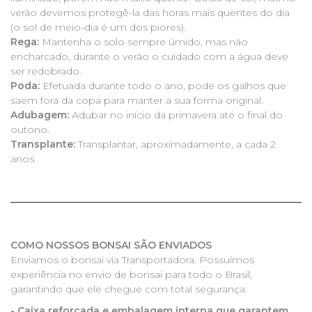
verão devemos protegê-la das horas mais quentes do dia
(o sol de meio-dia é um dos piores).
Rega:
Mantenha o solo sempre úmido, mas não
encharcado, durante o verão o cuidado com a água deve
ser redobrado.
Poda:
Efetuada durante todo o ano, pode os galhos que
saem fora da copa para manter a sua forma original.
Adubagem:
Adubar no início da primavera até o final do
outono.
Transplante:
Transplantar, aproximadamente, a cada 2
anos.
COMO NOSSOS BONSAI SÃO ENVIADOS
Enviamos o bonsai via Transportadora. Possuímos
experiência no envio de bonsai para todo o Brasil,
garantindo que ele chegue com total segurança:
- Caixa reforçada e embalagem interna que garantem