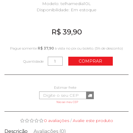
Modelo: telhamedia10L
Disponibilidade:
Em estoque
R$ 39,90
Pague somente
R$ 37,90
à vista no pix ou boleto. (5% de desconto)
COMPRAR
Quantidade
Não sei meu CEP
0 avaliações
/
Avalie este produto
Descrição
Avaliações (0)