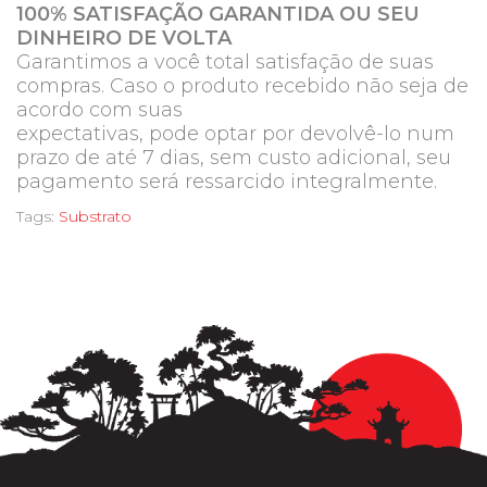
100% SATISFAÇÃO GARANTIDA OU SEU
DINHEIRO DE VOLTA
Garantimos a você total satisfação de suas
compras. Caso o produto recebido não seja de
acordo com suas
expectativas, pode optar por devolvê-lo num
prazo de até 7 dias, sem custo adicional, seu
pagamento será ressarcido integralmente.
Tags:
Substrato