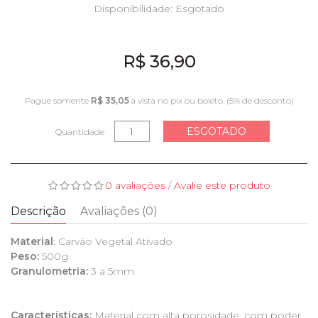
Disponibilidade:
Esgotado
R$ 36,90
Pague somente
R$ 35,05
à vista no pix ou boleto. (5% de desconto)
ESGOTADO
Quantidade
0 avaliações
/
Avalie este produto
Descrição
Avaliações (0)
Material
: Carvão Vegetal Ativado
Peso:
500g
Granulometria:
3 a 5mm
Características:
Material com alta porosidade, com poder