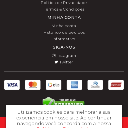
Política de Privacidade
Termos & Condições
MINHA CONTA
Minha conta
Histórico de pedidos
Informativo
SIGA-NOS
Instagram
Twitter
Utilizamos cookies para melhorar a sua
experiência em nosso site.
Ao continuar
navegando você concorda com a nossa
Regina Tamae Tomita ME - CNPJ: 03.241.608/0001-04