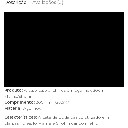
Descrição
Avaliações (0)
Produto:
Alicate Lateral Chinês em aço inox 20cm
Mame/Shohin
Comprimento:
200 mm
(20cm)
Material:
Aço inox
Características:
Alicate de poda básico utilizado em
plantas no estilo Mame e Shohin dando melhor