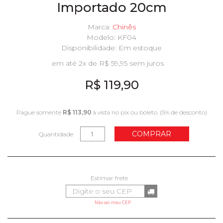
Importado 20cm
Marca:
Chinês
Modelo: KF04
Disponibilidade:
Em estoque
em até 2x de R$ 59,95 sem juros
R$ 119,90
Pague somente
R$ 113,90
à vista no pix ou boleto. (5% de desconto)
COMPRAR
Quantidade
Não sei meu CEP