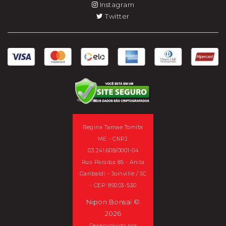
Instagram
Twitter
Regina Tamae Tomita
ME - CNPJ:
03.241.608/0001-04
Rua Paraiba 85 - Anita
Garibaldi - Joinville / SC
- CEP: 89203-530
Nipon Bonsai ©
2026
Desenvolvido por