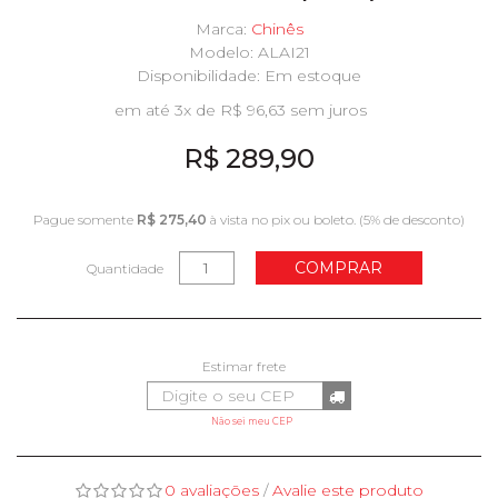
Marca:
Chinês
Modelo: ALAI21
Disponibilidade:
Em estoque
em até 3x de R$ 96,63 sem juros
R$ 289,90
Pague somente
R$ 275,40
à vista no pix ou boleto. (5% de desconto)
COMPRAR
Quantidade
Não sei meu CEP
0 avaliações
/
Avalie este produto