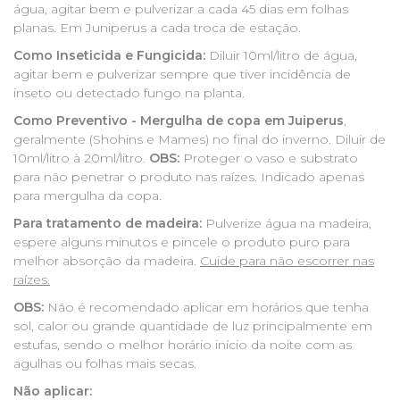
água, agitar bem e pulverizar a cada 45 dias em folhas
planas. Em Juniperus a cada troca de estação.
Como Inseticida e Fungicida:
Diluir 10ml/litro de água,
agitar bem e pulverizar sempre que tiver incidência de
inseto ou detectado fungo na planta.
Como Preventivo - Mergulha de copa em Juiperus
,
geralmente (Shohins e Mames) no final do inverno. Diluir de
10ml/litro à 20ml/litro.
OBS:
Proteger o vaso e substrato
para não penetrar o produto nas raízes. Indicado apenas
para mergulha da copa.
Para tratamento de madeira:
Pulverize água na madeira,
espere alguns minutos e pincele o produto puro para
melhor absorção da madeira.
Cuide para não escorrer nas
raízes.
OBS:
Não é recomendado aplicar em horários que tenha
sol, calor ou grande quantidade de luz principalmente em
estufas, sendo o melhor horário início da noite com as
agulhas ou folhas mais secas.
Não aplicar: