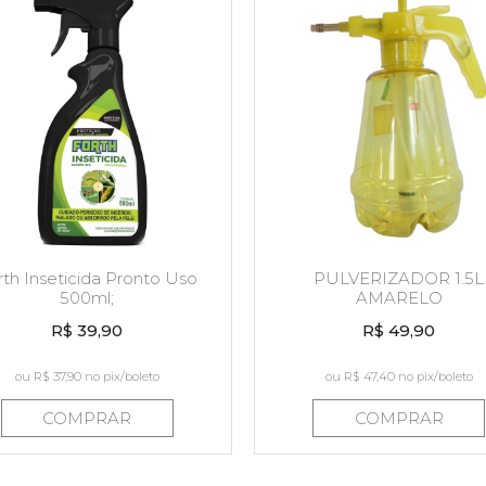
rth Inseticida Pronto Uso
PULVERIZADOR 1.5L
500ml;
AMARELO
R$ 39,90
R$ 49,90
ou
R$ 37,90
no pix/boleto
ou
R$ 47,40
no pix/boleto
COMPRAR
COMPRAR