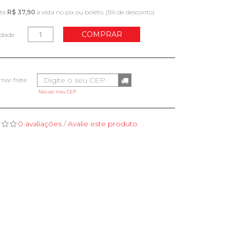
nte
R$ 37,90
à vista no pix ou boleto. (5% de desconto)
COMPRAR
idade
Não sei meu CEP
0 avaliações
/
Avalie este produto