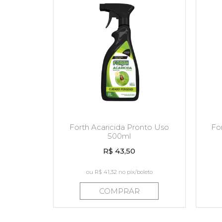
Forth Acaricida Pronto Uso
Fo
500ml
R$ 43,50
ou
R$ 41,32
no pix/boleto
COMPRAR