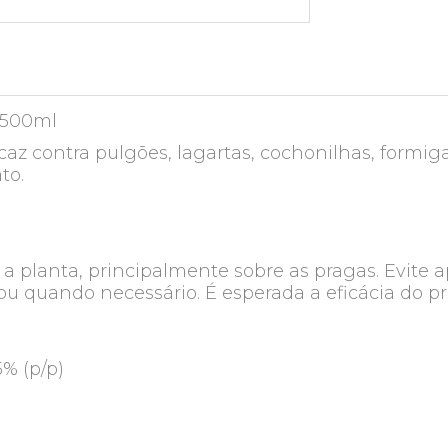
o 500ml
icaz contra pulgões, lagartas, cochonilhas, formig
to.
a planta, principalmente sobre as pragas. Evite a
s ou quando necessário. É esperada a eficácia do p
75% (p/p)