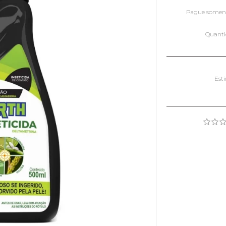
Pague some
Quant