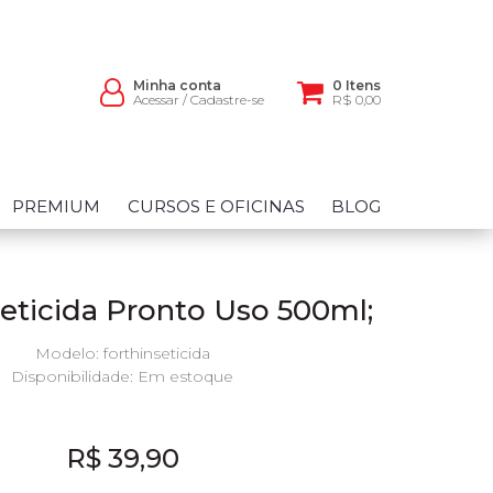
Minha conta
0 Itens
Acessar
/
Cadastre-se
R$ 0,00
PREMIUM
CURSOS E OFICINAS
BLOG
seticida Pronto Uso 500ml;
Modelo: forthinseticida
Disponibilidade:
Em estoque
R$ 39,90