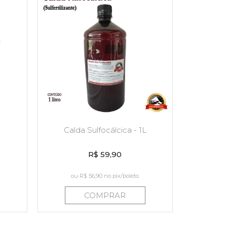
Calda Sulfocálcica - 1L
R$ 59,90
ou
R$ 56,90
no pix/boleto
COMPRAR