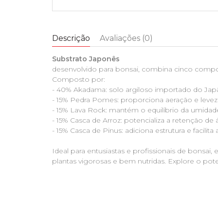
Descrição
Avaliações (0)
Substrato Japonês
desenvolvido para bonsai, combina cinco compon
Composto por:
- 40% Akadama: solo argiloso importado do Japão
- 15% Pedra Pomes: proporciona aeração e leveza a
- 15% Lava Rock: mantém o equilíbrio da umidad
- 15% Casca de Arroz: potencializa a retenção de 
- 15% Casca de Pinus: adiciona estrutura e facil
Ideal para entusiastas e profissionais de bonsai
plantas vigorosas e bem nutridas. Explore o pot