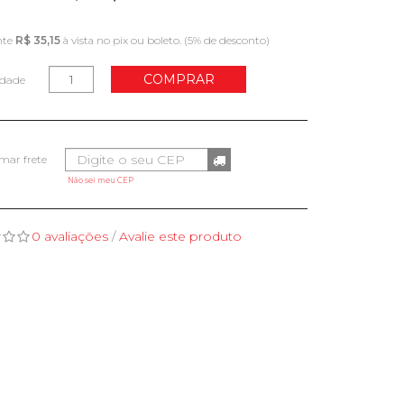
nte
R$ 35,15
à vista no pix ou boleto. (5% de desconto)
COMPRAR
idade
Não sei meu CEP
0 avaliações
/
Avalie este produto