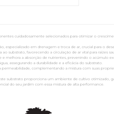
entes cuidadosamente selecionados para otimizar o crescimento
, especializado em drenagem e troca de ar, crucial para o desen
o substrato, favorecendo a circulação de ar vital para raízes sa
e e melhora a absorção de nutrientes, prevenindo o acúmulo ex
água, assegurando a durabilidade e a eficácia do substrato.
ita a permeabilidade, complementando a mistura com suas proprie
, este substrato proporciona um ambiente de cultivo otimizado, g
encial do seu jardim com essa mistura de alta performance.