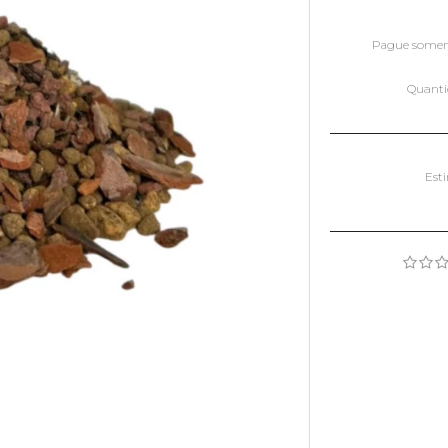
Pague some
Quant