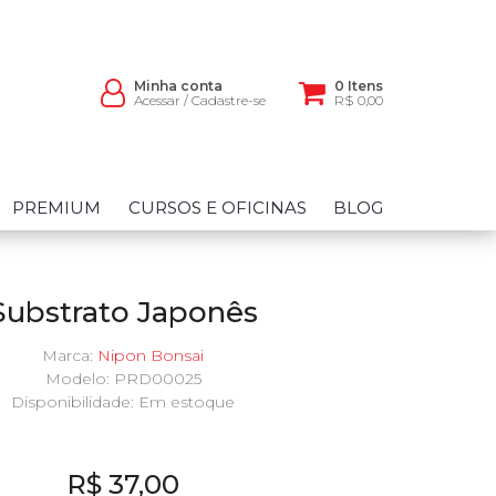
Minha conta
0 Itens
Acessar
/
Cadastre-se
R$ 0,00
PREMIUM
CURSOS E OFICINAS
BLOG
Substrato Japonês
Marca:
Nipon Bonsai
Modelo: PRD00025
Disponibilidade:
Em estoque
R$ 37,00