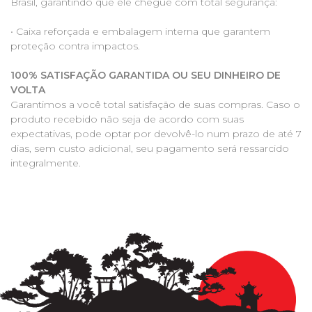
Brasil, garantindo que ele chegue com total segurança:
• Caixa reforçada e embalagem interna que garantem
proteção contra impactos.
100% SATISFAÇÃO GARANTIDA OU SEU DINHEIRO DE
VOLTA
Garantimos a você total satisfação de suas compras. Caso o
produto recebido não seja de acordo com suas
expectativas, pode optar por devolvê-lo num prazo de até 7
dias, sem custo adicional, seu pagamento será ressarcido
integralmente.