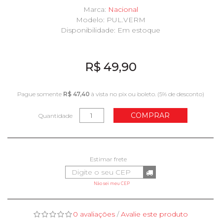
Marca:
Nacional
Modelo: PUL.VERM
Disponibilidade:
Em estoque
R$ 49,90
Pague somente
R$ 47,40
à vista no pix ou boleto. (5% de desconto)
COMPRAR
Quantidade
Não sei meu CEP
0 avaliações
/
Avalie este produto