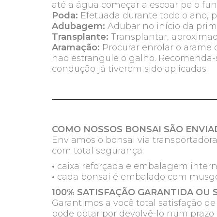
até a água começar a escoar pelo fun
Poda:
Efetuada durante todo o ano, p
Adubagem:
Adubar no início da prima
Transplante:
Transplantar, aproxima
Aramação:
Procurar enrolar o arame
não estrangule o galho. Recomenda-s
condução já tiverem sido aplicadas.
COMO NOSSOS BONSAI SÃO ENVIA
Enviamos o bonsai via transportadora
com total segurança:
•
caixa reforçada e embalagem intern
•
cada bonsai é embalado com musgo 
100% SATISFAÇÃO GARANTIDA OU 
Garantimos a você total satisfação d
pode optar por devolvê-lo num prazo 