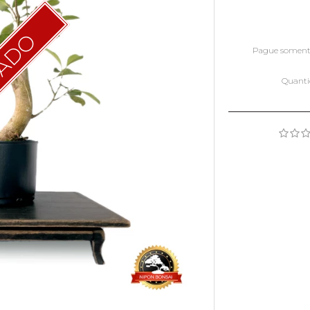
TADO
Pague somen
Quant