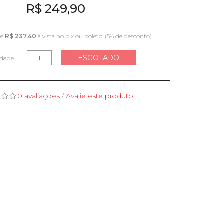
R$ 249,90
te
R$ 237,40
à vista no pix ou boleto. (5% de desconto)
ESGOTADO
idade
0 avaliações
/
Avalie este produto