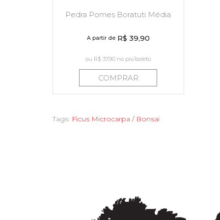
Pedra Pomes Boratuti Média
R$ 39,90
A partir de
ou
R$ 37,90
no pix/boleto
COMPRAR
Tags:
Ficus Microcarpa / Bonsai