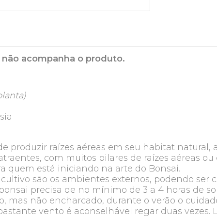
ra não acompanha o produto.
lanta)
sia
de produzir raízes aéreas em seu habitat natural
raentes, com muitos pilares de raízes aéreas ou e
para quem está iniciando na arte do Bonsai.
e cultivo são os ambientes externos, podendo ser
onsai precisa de no mínimo de 3 a 4 horas de sol d
, mas não encharcado, durante o verão o cuidad
astante vento é aconselhável regar duas vezes. 