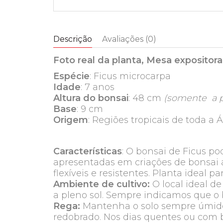
Descrição
Avaliações (0)
Foto real da planta, Mesa exposito
Espécie
: Ficus microcarpa
Idade
: 7 anos
Altura do bonsai
: 48 cm
(somente a p
Base
: 9 cm
Origem
: Regiões tropicais de toda a Á
Características
: O bonsai de Ficus po
apresentadas em criações de bonsai at
flexíveis e resistentes. Planta ideal 
Ambiente de cultivo:
O local ideal d
a pleno sol. Sempre indicamos que o b
Rega:
Mantenha o solo sempre úmido
redobrado. Nos dias quentes ou com b