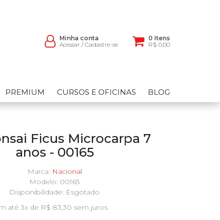
Minha conta
0 Itens
Acessar
/
Cadastre-se
R$ 0,00
PREMIUM
CURSOS E OFICINAS
BLOG
nsai Ficus Microcarpa 7
anos - 00165
Marca:
Nacional
Modelo: 00165
Disponibilidade:
Esgotado
m até 3x de R$ 83,30 sem juros