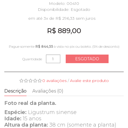
Modelo: 00410
Disponibilidade:
Esgotado
em até 3x de R$ 296,33 sem juros
R$ 889,00
Pague somente
R$ 844,55
à vista no pix ou boleto. (5% de desconto)
ESGOTADO
Quantidade
0 avaliações
/
Avalie este produto
Descrição
Avaliações (0)
Foto real da planta.
Espécie:
Ligustrum sinense
Idade:
15 anos
Altura da planta:
38 cm (somente a planta)