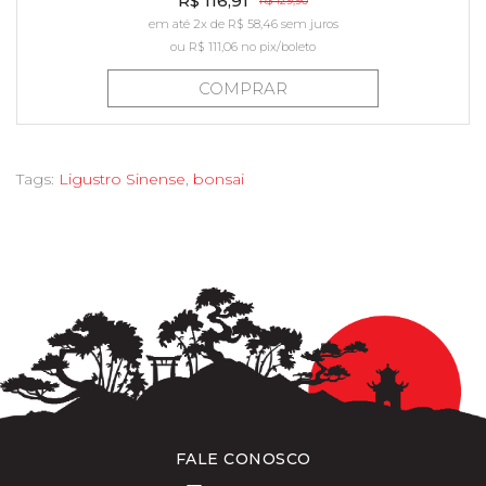
R$ 116,91
R$ 129,90
em até 2x de R$ 58,46 sem juros
ou
R$ 111,06
no pix/boleto
COMPRAR
Tags:
Ligustro Sinense
,
bonsai
FALE CONOSCO