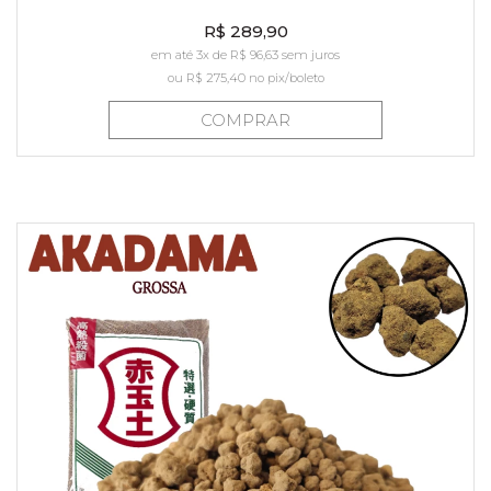
R$ 289,90
em até 3x de R$ 96,63 sem juros
ou
R$ 275,40
no pix/boleto
COMPRAR