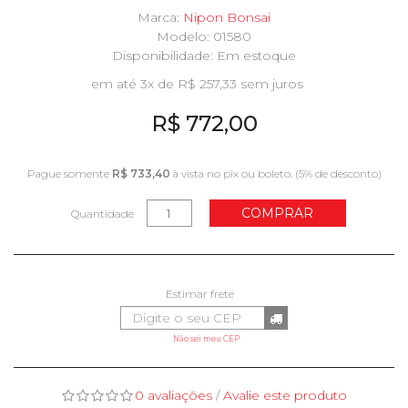
Marca:
Nipon Bonsai
Modelo: 01580
Disponibilidade:
Em estoque
em até 3x de R$ 257,33 sem juros
R$ 772,00
Pague somente
R$ 733,40
à vista no pix ou boleto. (5% de desconto)
COMPRAR
Quantidade
Não sei meu CEP
0 avaliações
/
Avalie este produto