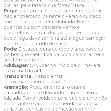
precisa de no mínimo de 3 a 4 horas de sol
diárias, para fazer a sua fotossíntese.
Rega:
Mantenha o solo sempre úmido, mas
não encharcado, durante o verão o cuidado
com a água deve ser redobrado. Nos dias
quentes ou com bastante vento é
aconselhável regar duas vezes. Lembrando
que a rega deve ser feita até a água começar
a escoar pelo fundo do vaso.
Poda:
Efetuada durante todo o ano, pode os
galhos que saem fora da copa para manter a
sua forma original.
Adubagem:
Adubar no início da primavera
até o final do outono.
Transplante:
Transplantar,
aproximadamente, a cada 2 anos.
Aramação:
Procurar enrolar o arame
cuidadosamente deixando-o ligeiramente
folgado. Tomar cuidado para que o arame não
estrangule o galho. Recomenda-se que se
utilize as técnicas de aramação somente