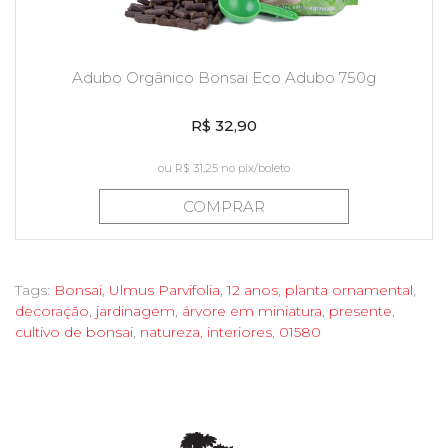
Adubo Orgânico Bonsai Eco Adubo 750g
R$ 32,90
ou
R$ 31,25
no pix/boleto
COMPRAR
Tags:
Bonsai
,
Ulmus Parvifolia
,
12 anos
,
planta ornamental
,
decoração
,
jardinagem
,
árvore em miniatura
,
presente
,
cultivo de bonsai
,
natureza
,
interiores
,
01580