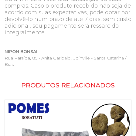
compras. Caso o produto recebido não seja de
acordo com suas expectativas, pode optar por
devolvê-lo num prazo de até 7 dias, sem custo
adicional, seu pagamento será ressarcido
integralmente.
NIPON BONSAI
Rua Paraíba, 85 - Anita Garibaldi, Joinville - Santa Catarina /
Brasil
PRODUTOS RELACIONADOS