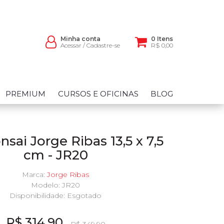
Minha conta
0 Itens
Acessar
/
Cadastre-se
R$ 0,00
PREMIUM
CURSOS E OFICINAS
BLOG
sai Jorge Ribas 13,5 x 7,5
cm - JR20
Marca:
Jorge Ribas
Modelo: JR20
Disponibilidade:
Esgotado
R$ 314,90