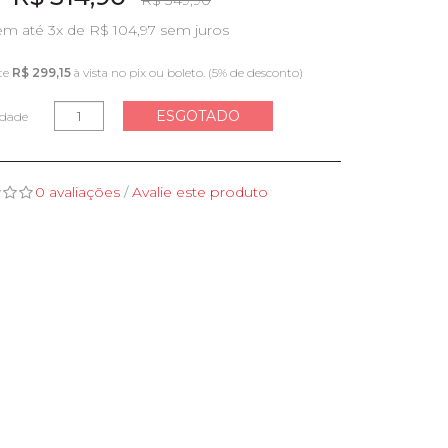
R$ 349,90
em até 3x de R$ 104,97 sem juros
te
R$ 299,15
à vista no pix ou boleto. (5% de desconto)
ESGOTADO
idade
0 avaliações
/
Avalie este produto