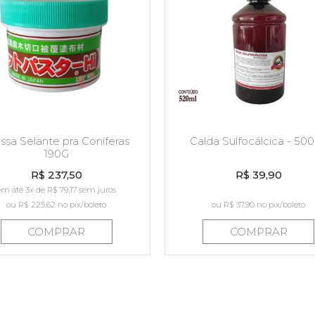
sa Selante pra Coníferas
Calda Sulfocálcica - 50
190G
R$ 237,50
R$ 39,90
em até 3x de R$ 79,17 sem juros
ou
R$ 225,62
no pix/boleto
ou
R$ 37,90
no pix/boleto
COMPRAR
COMPRAR