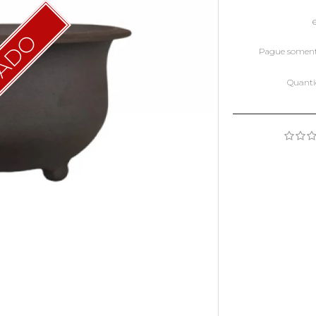
TADO
Pague somen
Quant