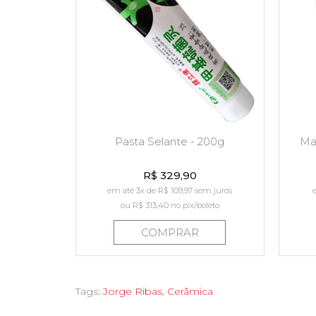
Pasta Selante - 200g
Mas
R$ 329,90
em até 3x de R$ 109,97 sem juros
ou
R$ 313,40
no pix/boleto
COMPRAR
Tags:
Jorge Ribas
,
Cerâmica