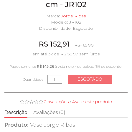
cm - JR102
Marca:
Jorge Ribas
Modelo: JR102
Disponibilidade:
Esgotado
R$ 152,91
R$ 169,90
em até 3x de R$ 50,97 sem juros
Pague somente
R$ 145,26
à vista no pix ou boleto. (5% de desconto)
ESGOTADO
Quantidade
0 avaliações
/
Avalie este produto
Descrição
Avaliações (0)
Produto:
Vaso Jorge Ribas