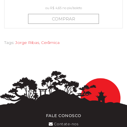
ou
R$ 4,65
no pix/boleto
COMPRAR
Tags:
Jorge Ribas
,
Cerâmica
FALE CONOSCO
Contate-nos