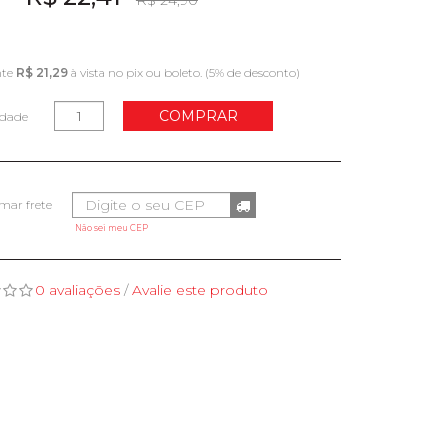
R$ 24,90
nte
R$ 21,29
à vista no pix ou boleto. (5% de desconto)
COMPRAR
idade
Não sei meu CEP
0 avaliações
/
Avalie este produto