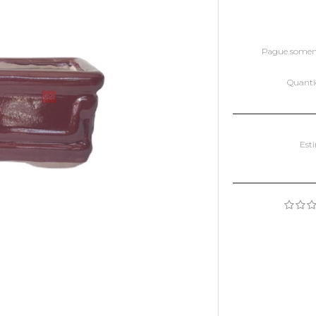
Pague some
Quant