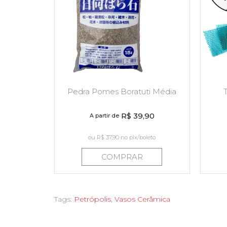
Pedra Pomes Boratuti Média
R$ 39,90
A partir de
ou
R$ 37,90
no pix/boleto
COMPRAR
Tags:
Petrópolis
,
Vasos Cerâmica