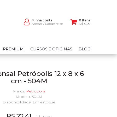
Minha conta
0 Itens
Acessar
/
Cadastre-se
R$ 0,00
PREMIUM
CURSOS E OFICINAS
BLOG
nsai Petrópolis 12 x 8 x 6
cm - 504M
Marca:
Petrópolis
Modelo: 504M
Disponibilidade:
Em estoque
R$ 22,41