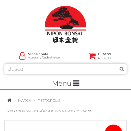
0 Itens
Minha conta
Acessar
/
Cadastre-se
R$ 0,00
Menu
MARCA
PETRÓPOLIS
VASO BONSAI PETRÓPOLIS 14,5 X 11 X 5 CM - 467A