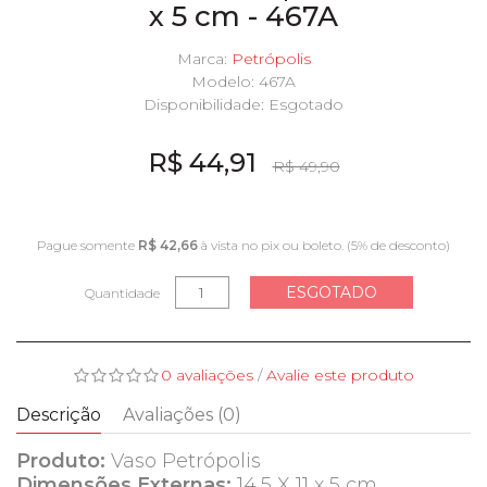
x 5 cm - 467A
Marca:
Petrópolis
Modelo: 467A
Disponibilidade:
Esgotado
R$ 44,91
R$ 49,90
Pague somente
R$ 42,66
à vista no pix ou boleto. (5% de desconto)
ESGOTADO
Quantidade
0 avaliações
/
Avalie este produto
Descrição
Avaliações (0)
Produto:
Vaso Petrópolis
Dimensões Externas:
14,5 X 11 x 5 cm