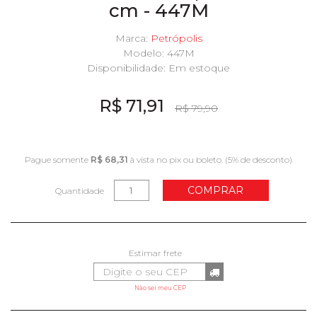
cm - 447M
Marca:
Petrópolis
Modelo: 447M
Disponibilidade:
Em estoque
R$ 71,91
R$ 79,90
Pague somente
R$ 68,31
à vista no pix ou boleto. (5% de desconto)
COMPRAR
Quantidade
Não sei meu CEP