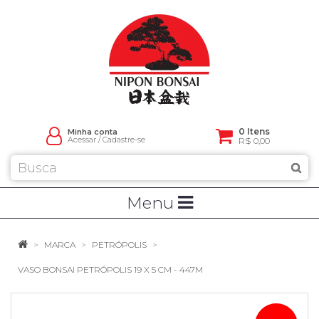
0 Itens
Minha conta
Acessar
/
Cadastre-se
R$ 0,00
Menu
MARCA
PETRÓPOLIS
VASO BONSAI PETRÓPOLIS 19 X 5 CM - 447M