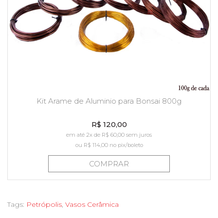
Kit Arame de Aluminio para Bonsai 800g
R$ 120,00
em até 2x de R$ 60,00 sem juros
ou
R$ 114,00
no pix/boleto
COMPRAR
Tags:
Petrópolis
,
Vasos Cerâmica