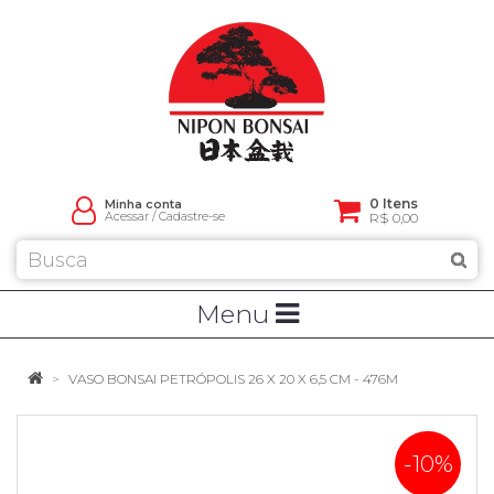
0 Itens
Minha conta
Acessar
/
Cadastre-se
R$ 0,00
Menu
VASO BONSAI PETRÓPOLIS 26 X 20 X 6,5 CM - 476M
-10%