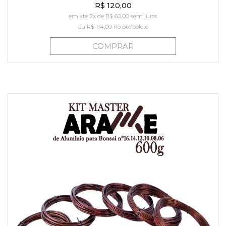
R$ 120,00
em até 2x de R$ 60,00 sem juros
ou
R$ 114,00
no pix/boleto
COMPRAR