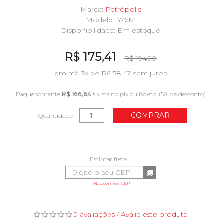
Marca:
Petrópolis
Modelo: 476M
Disponibilidade:
Em estoque
R$ 175,41
R$ 194,90
em até 3x de R$ 58,47 sem juros
Pague somente
R$ 166,64
à vista no pix ou boleto. (5% de desconto)
COMPRAR
Quantidade
Não sei meu CEP
0 avaliações
/
Avalie este produto