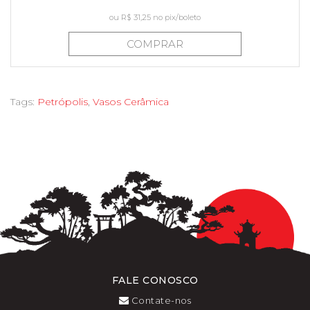
ou
R$ 31,25
no pix/boleto
COMPRAR
Tags:
Petrópolis
,
Vasos Cerâmica
FALE CONOSCO
Contate-nos