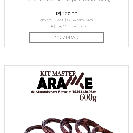
R$ 120,00
em até 2x de R$ 60,00 sem juros
ou
R$ 114,00
no pix/boleto
COMPRAR