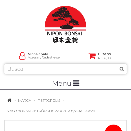
0 Itens
Minha conta
Acessar
/
Cadastre-se
R$ 0,00
Menu
MARCA
PETRÓPOLIS
VASO BONSAI PETRÓPOLIS 26 X 20 X 6,5 CM - 476M