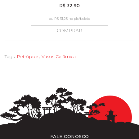
R$ 32,90
ou
R$ 31,25
no pix/boleto
COMPRAR
Tags:
Petrópolis
,
Vasos Cerâmica
FALE CONOSCO