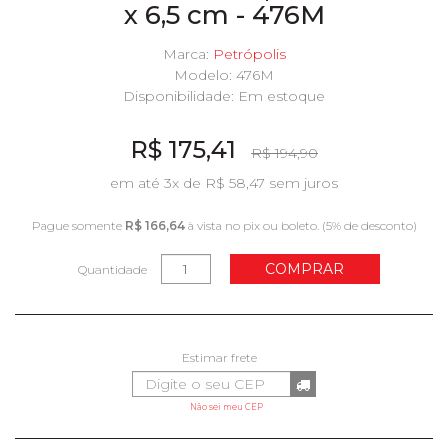
x 6,5 cm - 476M
Marca:
Petrópolis
Modelo: 476M
Disponibilidade:
Em estoque
R$ 175,41
R$ 194,90
em até 3x de R$ 58,47 sem juros
Pague somente
R$ 166,64
à vista no pix ou boleto. (5% de desconto)
COMPRAR
Quantidade
Não sei meu CEP