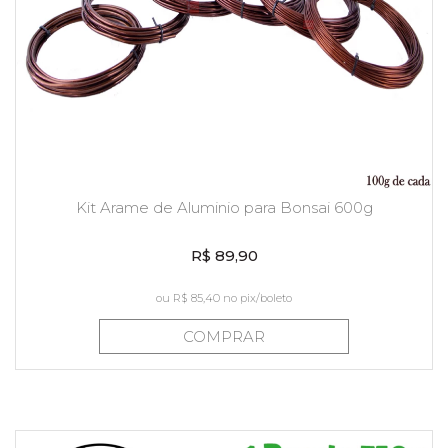
Kit Arame de Aluminio para Bonsai 600g
R$ 89,90
ou
R$ 85,40
no pix/boleto
COMPRAR