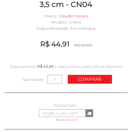
3,5 cm - CN04
Marca:
Claudio Neves
Modelo: CN04
Disponibilidade:
Em estoque
R$ 44,91
R$ 49,90
Pague somente
R$ 42,66
à vista no pix ou boleto. (5% de desconto)
COMPRAR
Quantidade
Não sei meu CEP