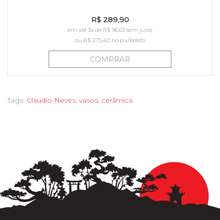
R$ 289,90
em até 3x de R$ 96,63 sem juros
ou
R$ 275,40
no pix/boleto
COMPRAR
Tags:
Claudio Neves
,
vasos
,
cerâmica