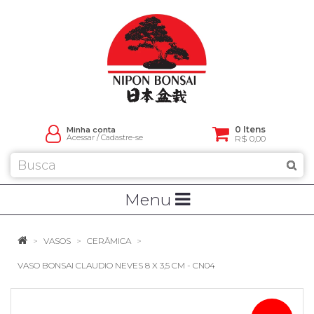
0 Itens
Minha conta
Acessar
/
Cadastre-se
R$ 0,00
Menu
VASOS
CERÂMICA
VASO BONSAI CLAUDIO NEVES 8 X 3,5 CM - CN04