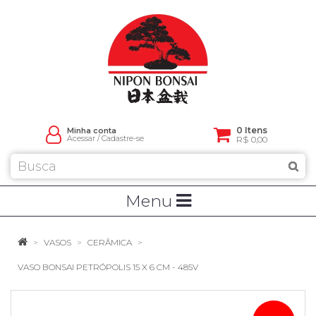
0 Itens
Minha conta
Acessar
/
Cadastre-se
R$ 0,00
Menu
VASOS
CERÂMICA
VASO BONSAI PETRÓPOLIS 15 X 6 CM - 485V