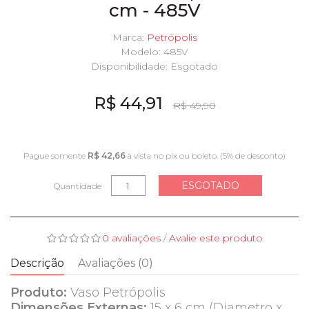
cm - 485V
Marca:
Petrópolis
Modelo: 485V
Disponibilidade:
Esgotado
R$ 44,91
R$ 49,90
Pague somente
R$ 42,66
à vista no pix ou boleto. (5% de desconto)
ESGOTADO
Quantidade
0 avaliações
/
Avalie este produto
Descrição
Avaliações (0)
Produto:
Vaso Petrópolis
Dimensões Externas:
15 x 6 cm (Diametro x