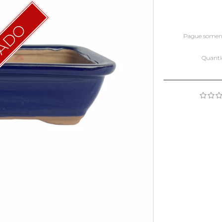
TADO
Pague some
Quant