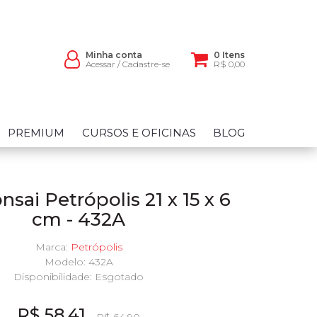
Minha conta
0 Itens
Acessar
/
Cadastre-se
R$ 0,00
PREMIUM
CURSOS E OFICINAS
BLOG
sai Petrópolis 21 x 15 x 6
cm - 432A
Marca:
Petrópolis
Modelo: 432A
Disponibilidade:
Esgotado
R$ 58,41