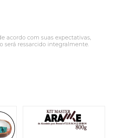
de acordo com suas expectativas,
o será ressarcido integralmente.