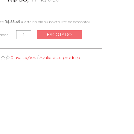
R$ 64,90
nte
R$ 55,49
à vista no pix ou boleto. (5% de desconto)
ESGOTADO
idade
0 avaliações
/
Avalie este produto