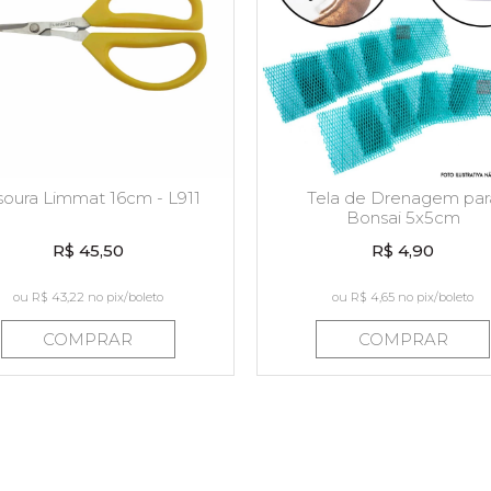
soura Limmat 16cm - L911
Tela de Drenagem par
Bonsai 5x5cm
R$ 45,50
R$ 4,90
ou
R$ 43,22
no pix/boleto
ou
R$ 4,65
no pix/boleto
COMPRAR
COMPRAR