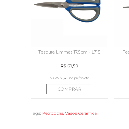
Tesoura Limmat 17,5cm - L715
Te
R$ 61,50
ou
R$ 58,42
no pix/boleto
COMPRAR
Tags:
Petrópolis
,
Vasos Cerâmica