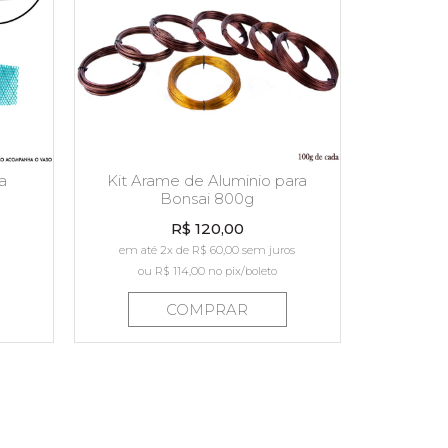
a
Kit Arame de Aluminio para
Bonsai 800g
R$ 120,00
em até 2x de R$ 60,00 sem juros
ou
R$ 114,00
no pix/boleto
COMPRAR