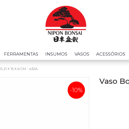
FERRAMENTAS
INSUMOS
VASOS
ACESSÓRIOS
21 X 15 X 6 CM - 432A
Vaso Bon
-10%