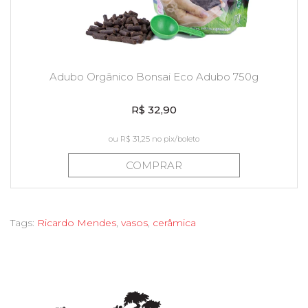
Adubo Orgânico Bonsai Eco Adubo 750g
R$ 32,90
ou
R$ 31,25
no pix/boleto
COMPRAR
Tags:
Ricardo Mendes
,
vasos
,
cerâmica