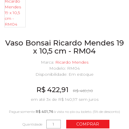
Vaso Bonsai Ricardo Mendes 19
x 10,5 cm - RM04
Marca:
Ricardo Mendes
Modelo: RM04
Disponibilidade:
Em estoque
R$ 422,91
R$ 469,90
em até 3x de R$ 140,97 sem juros
Pague somente
R$ 401,76
à vista no pix ou boleto. (5% de desconto)
COMPRAR
Quantidade