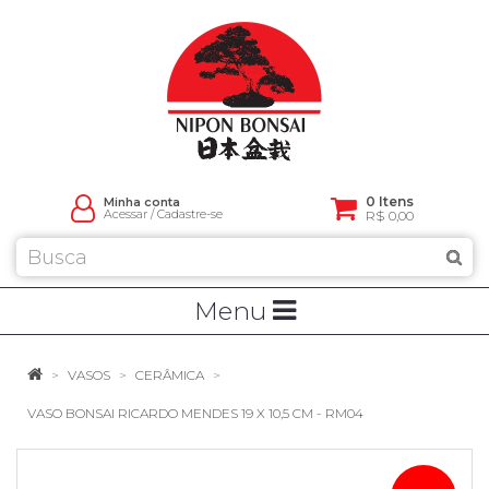
0 Itens
Minha conta
Acessar
/
Cadastre-se
R$ 0,00
Menu
VASOS
CERÂMICA
VASO BONSAI RICARDO MENDES 19 X 10,5 CM - RM04