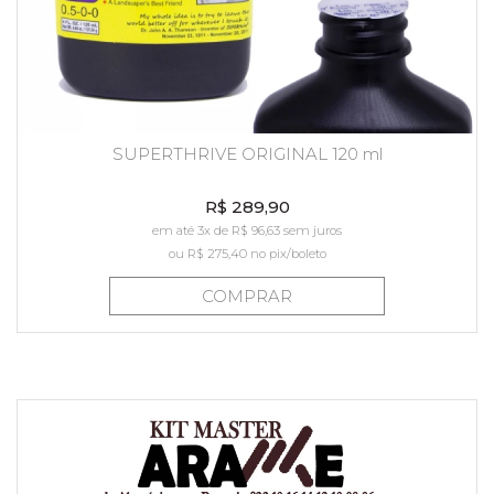
SUPERTHRIVE ORIGINAL 120 ml
R$ 289,90
em até 3x de R$ 96,63 sem juros
ou
R$ 275,40
no pix/boleto
COMPRAR