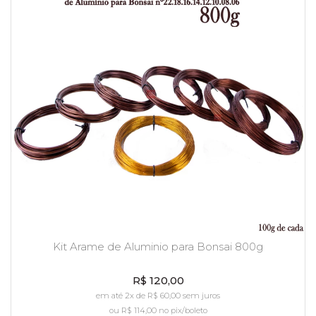
Kit Arame de Aluminio para Bonsai 800g
R$ 120,00
em até 2x de R$ 60,00 sem juros
ou
R$ 114,00
no pix/boleto