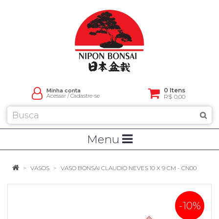
0 Itens
Minha conta
Acessar
/
Cadastre-se
R$ 0,00
Menu
VASOS
VASO BONSAI CLAUDIO NEVES 10 X 9 CM - CN00
-10%