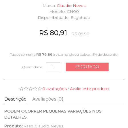
Marca:
Claudio Neves
Modelo: CN00
Disponibilidade:
Esgotado
R$ 80,91
R$ 89,90
Pague somente
R$ 76,86
à vista no pix ou boleto. (5% de desconto)
ESGOTADO
Quantidade
0 avaliações
/
Avalie este produto
Descrição
Avaliações (0)
PODEM OCORRER PEQUENAS VARIAÇÔES NOS
DETALHES.
Produto:
Vaso Claudio Neves