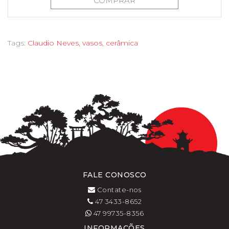
COMPRAR
Tags:
Claudio Neves
,
vasos
,
cerâmica
FALE CONOSCO
Contate-nos
47 3433-8652
47 99735-8356
INFORMAÇÕES