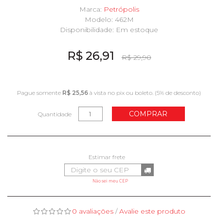
Marca:
Petrópolis
Modelo: 462M
Disponibilidade:
Em estoque
R$ 26,91
R$ 29,90
Pague somente
R$ 25,56
à vista no pix ou boleto. (5% de desconto)
COMPRAR
Quantidade
Não sei meu CEP
0 avaliações
/
Avalie este produto