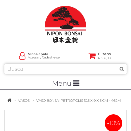
0 Itens
Minha conta
Acessar
/
Cadastre-se
R$ 0,00
Menu
VASOS
VASO BONSAI PETRÓPOLIS 10,5 X 9 X 5 CM - 462M
-10%