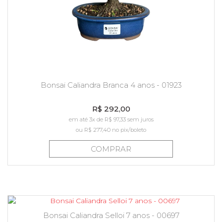
Bonsai Caliandra Branca 4 anos - 01923
R$ 292,00
em até 3x de R$ 97,33 sem juros
ou
R$ 277,40
no pix/boleto
COMPRAR
Bonsai Caliandra Selloi 7 anos - 00697