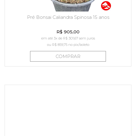
Pré Bonsai Caliandra Spinosa 15 anos
R$ 905,00
em até 3x de R$ 301,67 sem juros
ou
R$ 859,75
no pix/boleto
COMPRAR