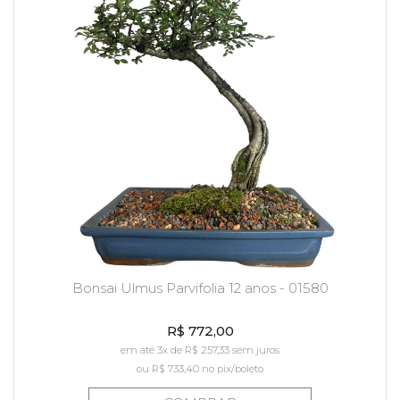
Bonsai Ulmus Parvifolia 12 anos - 01580
R$ 772,00
em até 3x de R$ 257,33 sem juros
ou
R$ 733,40
no pix/boleto