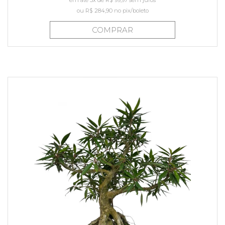
ou
R$ 284,90
no pix/boleto
COMPRAR