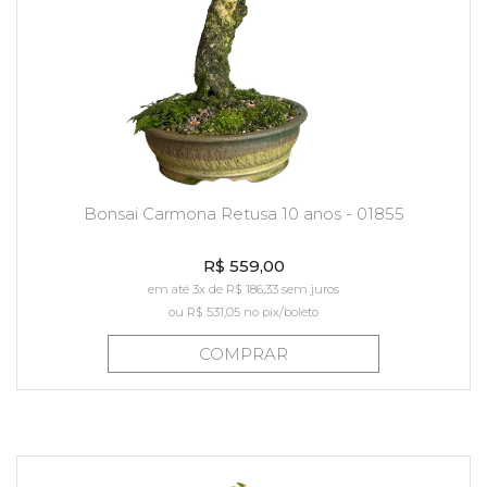
Bonsai Carmona Retusa 10 anos - 01855
R$ 559,00
em até 3x de R$ 186,33 sem juros
ou
R$ 531,05
no pix/boleto
COMPRAR