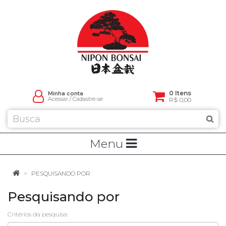
0 Itens
Minha conta
Acessar
/
Cadastre-se
R$ 0,00
Menu
PESQUISANDO POR
Pesquisando por
Critérios da pesquisa: