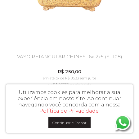
VASO RETANGULAR CHINES 16x12x5 (ST108)
R$ 250,00
em até 3x de R$ 83,33 sem juros
ou
R$ 237,50
no pix/boleto
Utilizamos cookies para melhorar a sua
COMPRAR
experiência em nosso site.
Ao continuar
navegando você concorda com a nossa
Política de Privacidade
.
Continuar e Fechar