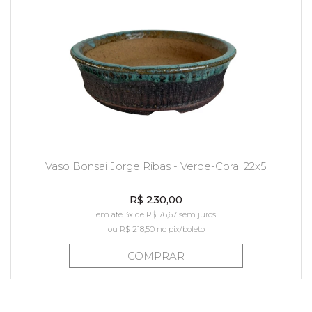
Vaso Bonsai Jorge Ribas - Verde-Coral 22x5
R$ 230,00
em até 3x de R$ 76,67 sem juros
ou
R$ 218,50
no pix/boleto
COMPRAR