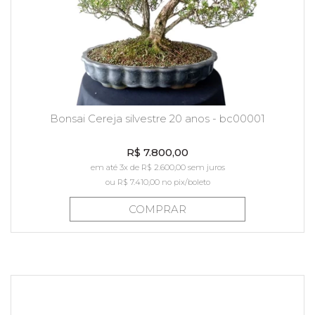
Bonsai Cereja silvestre 20 anos - bc00001
R$ 7.800,00
em até 3x de R$ 2.600,00 sem juros
ou
R$ 7.410,00
no pix/boleto
COMPRAR