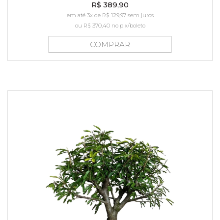
R$ 389,90
em até 3x de R$ 129,97 sem juros
ou
R$ 370,40
no pix/boleto
COMPRAR