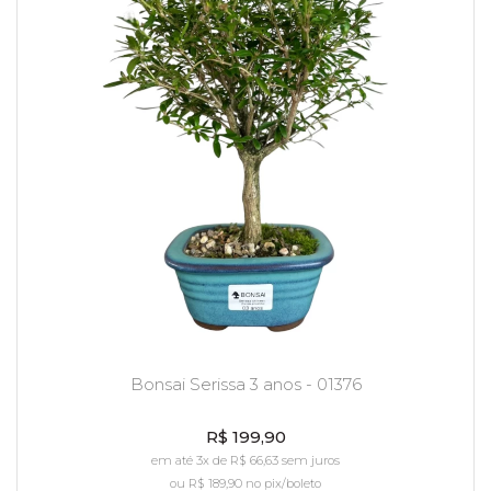
Bonsai Serissa 3 anos - 01376
R$ 199,90
em até 3x de R$ 66,63 sem juros
ou
R$ 189,90
no pix/boleto