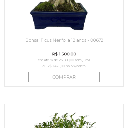
Bonsai Ficus Nerifolia 12 anos - 00672
R$ 1.500,00
em até 3x de R$ 500,00 sem juros
ou
R$ 1.425,00
no pix/boleto
COMPRAR